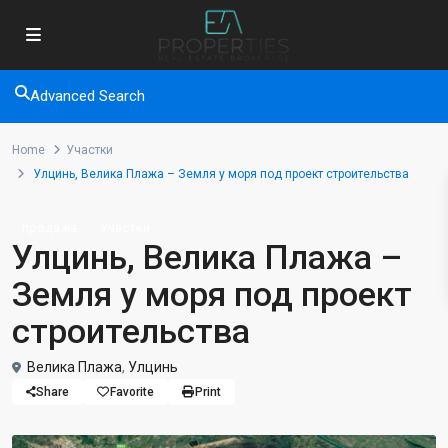
Advanced Search
Home
Участки
Улцинь, Велика Плажа – Земля у моря под проект строительства
продажа
Участки
Улцинь, Велика Плажа –
Земля у моря под проект
строительства
Велика Плажа
,
Улцинь
Share
Favorite
Print