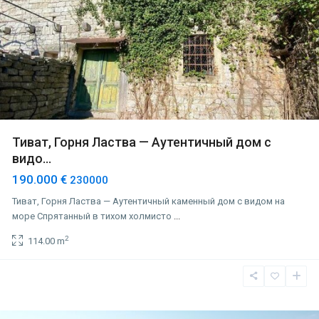
Тиват, Горня Ластва — Аутентичный дом с
видо...
190.000 €
230000
Тиват, Горня Ластва — Аутентичный каменный дом с видом на
море Спрятанный в тихом холмисто
...
2
114.00 m
Будва
,
Режевичи