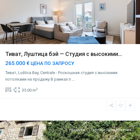
Тиват, Луштица бэй — Cтудия с высокими...
265.000 €
ЦЕНА ПО ЗАПРОСУ
Тиват, Luštica Bay, Centrale - Роскошная студия с высокими
потолками на продажу В рамках п
...
2
1
35.00 m
Тиват
Featured
продажа
Горячее Предложение