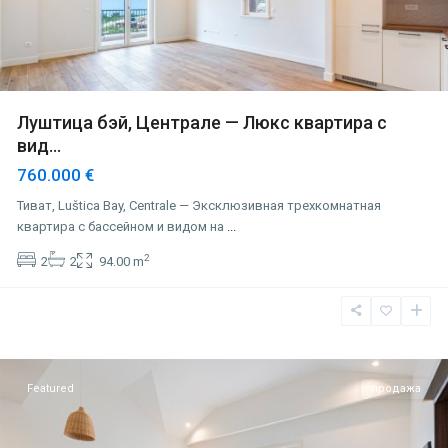
Луштица бэй, Централе — Люкс квартира с
вид...
760.000 €
Тиват, Luštica Bay, Centrale — Эксклюзивная трехкомнатная
квартира с бассейном и видом на
...
2
2
2
94.00 m
Луштица
бэй
,
Тиват
Featured
продажа