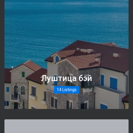
Луштица бэй
14 Listings