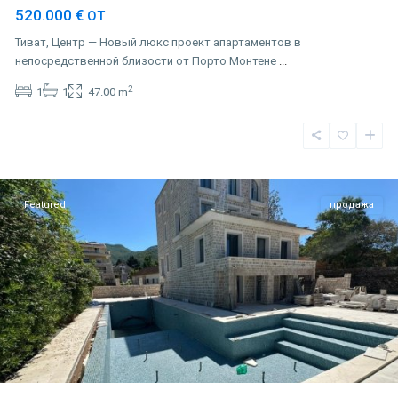
520.000 €
ОТ
Тиват, Центр — Новый люкс проект апартаментов в
непосредственной близости от Порто Монтене
...
2
1
1
47.00 m
Доня
Ластва
,
Тиват
Featured
продажа