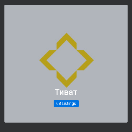
Тиват
68 Listings