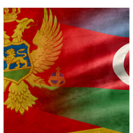
12 февраля, 2018
The news announced from
Azerbaijan: new flights from Baku to
Tivat