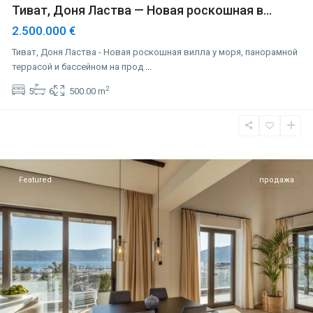
Тиват, Доня Ластва — Новая роскошная в...
2.500.000 €
Тиват, Доня Ластва - Новая роскошная вилла у моря, панорамной
террасой и бассейном на прод
...
2
5
6
500.00 m
Порто
Монтенегро
,
Тиват
Featured
продажа