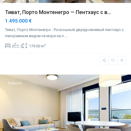
Тиват, Порто Монтенегро — Пентхаус с в...
1.495.000 €
Тиват, Порто Монтенегро - Роскошный двухуровневый пентхаус с
панорамным видом на море на п
...
2
2
2
179.00 m
Доня
Ластва
,
Тиват
Featured
продажа