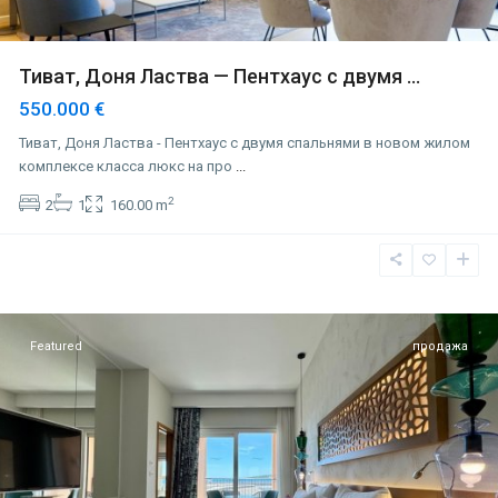
Тиват, Доня Ластва — Пентхаус с двумя ...
550.000 €
Тиват, Доня Ластва - Пентхаус с двумя спальнями в новом жилом
комплексе класса люкс на про
...
2
2
1
160.00 m
Луштица
бэй
,
Тиват
Featured
продажа