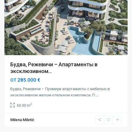
Будва, Режевичи – Апартаменты в
эксклюзивном...
285.000 €
ОТ
Будва, Режевичи – Премиум апартаменты с мебелью в
эксклюзивном жилом-отельном комплексе. П
...
2
63.00 m
Будва
,
Режевичи
,
Milena Miletić
Риека
Режевичи