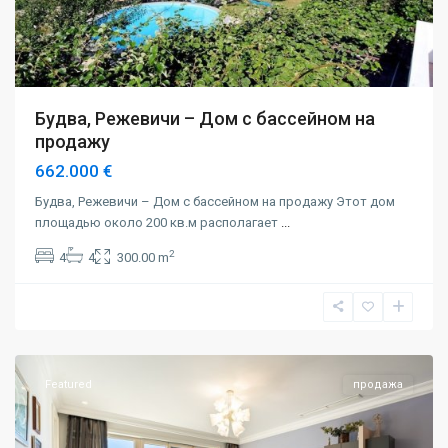
Будва, Режевичи – Дом с бассейном на
продажу
662.000 €
Будва, Режевичи – Дом с бассейном на продажу Этот дом
площадью около 200 кв.м располагает
...
2
4
4
300.00 m
Луштица
бэй
,
Тиват
Featured
продажа