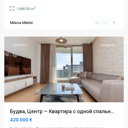
2
1,680.00 m
Milena Miletić
Будва
,
Центр
Featured
продажа
Будва, Центр — Квартира с одной спальн...
420.000 €