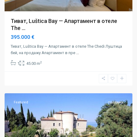
Тиват, Luštica Bay — Апартамент в отеле
The ...
395.000 €
Тиват, Luštica Bay — Апартамент в отеле The Chedi Луштица
бей, на продажу Апартамент в пре
...
2
1
45.00 m
Будва
,
Режевичи
,
Риека
Режевичи
Featured
продажа