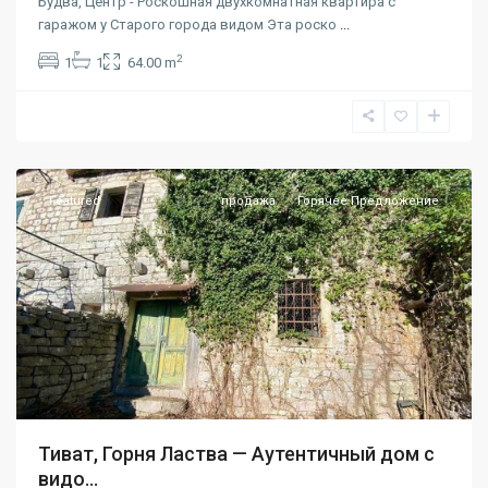
Будва, Центр - Роскошная двухкомнатная квартира с
гаражом у Старого города видом Эта роско
...
2
1
1
64.00 m
Тиват
Featured
продажа
Горячее Предложение
Тиват, Горня Ластва — Аутентичный дом с
видо...