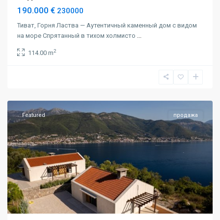
190.000 €
230000
Тиват, Горня Ластва — Аутентичный каменный дом с видом
на море Спрятанный в тихом холмисто
...
2
114.00 m
Герцег
Нови
,
Луштица
Featured
продажа