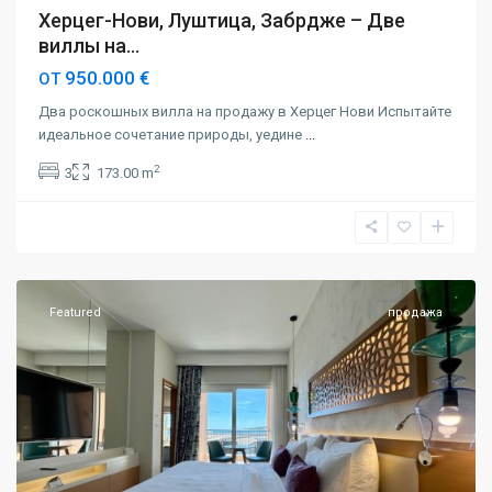
Херцег-Нови, Луштица, Забрдже – Две
виллы на...
950.000 €
ОТ
Два роскошных вилла на продажу в Херцег Нови Испытайте
идеальное сочетание природы, уедине
...
2
3
173.00 m
Луштица
бэй
,
Тиват
Featured
продажа