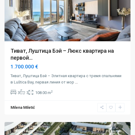
Тиват, Луштица Бэй – Люкс квартира на
первой...
1.700.000 €
Тиват, Луштица Бэй – Элитная квартира с тремя спальнями
в Luštica Bay, первая линия от мор
...
2
3
3
108.00 m
Milena Miletić
Будва
,
Режевичи
Featured
продажа