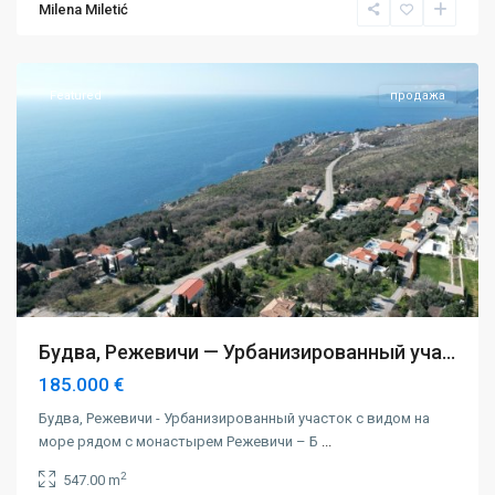
Milena Miletić
Будва
,
Режевичи
Featured
продажа
Будва, Режевичи — Урбанизированный уча...
185.000 €
Будва, Режевичи - Урбанизированный участок с видом на
море рядом с монастырем Режевичи – Б
...
2
547.00 m