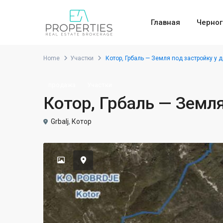
Главная
Черног
Home
Участки
Котор, Грбаль — Земля под застройку у 
продажа
Участки
Котор, Грбаль — Земля
Grbalj
,
Котор