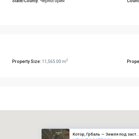
State/County:
Черногория
Count
2
Property Size:
11,565.00 m
Proper
Котор, Грбаль — Земля под заст..