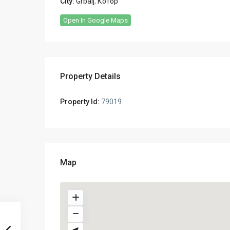
City:
Grbalj
,
Котор
Open In Google Maps
Property Details
Property Id:
79019
Map