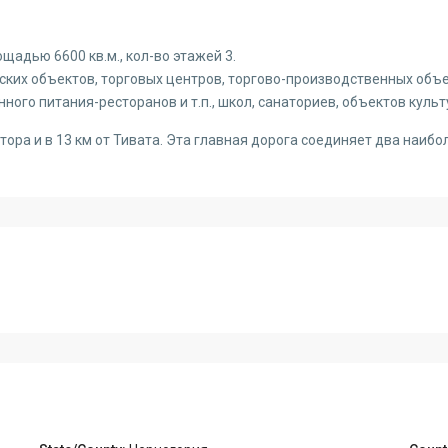
адью 6600 кв.м., кол-во этажей 3.
ких объектов, торговых центров, торгово-производственных объе
ого питания-ресторанов и т.п., школ, санаториев, объектов культу
Котора и в 13 км от Тивата. Эта главная дорога соединяет два наиб