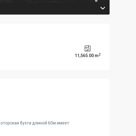
2
11,565.00 m
Которская бухта длиной 60м имеет