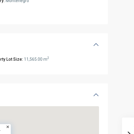
ry:
Montenegro
2
ty Lot Size:
11,565.00 m
.