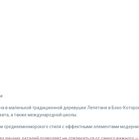
км
а в маленькой традиционной деревушке Лепетане в Боко-Которской
ивата, а также международной школы.
ии средиземноморского стиля с эффектными элементами модерниз
ез лишних деталей позволяет не отвлекаться от самого важного —