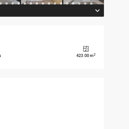
2
s
423.00 m