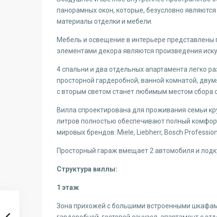
панорамных окон, которые, безусловно являютс
материалы отделки и мебели.
Мебель и освещение в интерьере представлены пре
элементами декора являются произведения искус
4 спальни и два отдельных апартамента легко р
просторной гардеробной, ванной комнатой, двум
с вторым светом станет любимым местом сбора 
Вилла спроектирована для проживания семьи кру
литров полностью обеспечивают полный комфорт
мировых брендов: Miele, Liebherr, Bosch Profess
Просторный гараж вмещает 2 автомобиля и лодку
Структура виллы:
1 этаж
Зона прихожей с большими встроенными шкафами,
гардеробной, гостевой санузел, апартамент с от