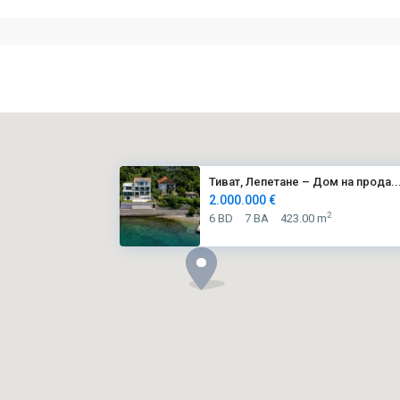
Тиват, Лепетане – Дом на прода..
2.000.000 €
2
6 BD
7 BA
423.00 m