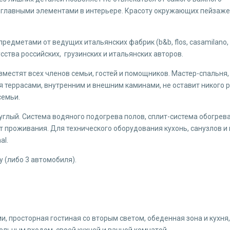
я главными элементами в интерьере. Красоту окружающих пейзаж
дметами от ведущих итальянских фабрик (b&b, flos, casamilano, bo
ства российских, грузинских и итальянских авторов.
азместят всех членов семьи, гостей и помощников. Мастер-спальня
я террасами, внутренним и внешним каминами, не оставит никого 
семьи.
глый. Система водяного подогрева полов, сплит-система обогрева
 проживания. Для технического оборудования кухонь, санузлов и
ional.
 (либо 3 автомобиля).
 просторная гостиная со вторым светом, обеденная зона и кухня,
дельным входом, своей кухней и ванной комнатой,