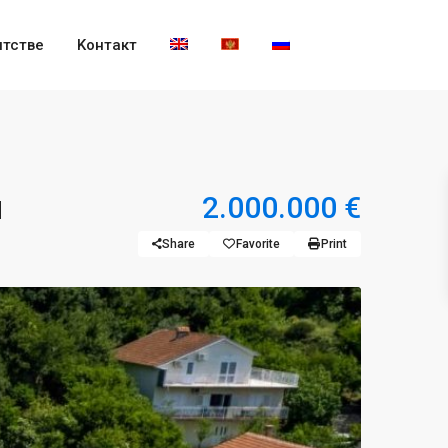
нтстве
Kонтакт
я
2.000.000 €
Share
Favorite
Print