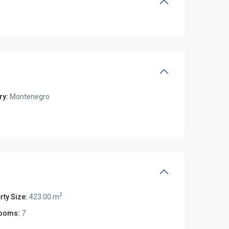
ry:
Montenegro
2
rty Size:
423.00 m
ooms:
7