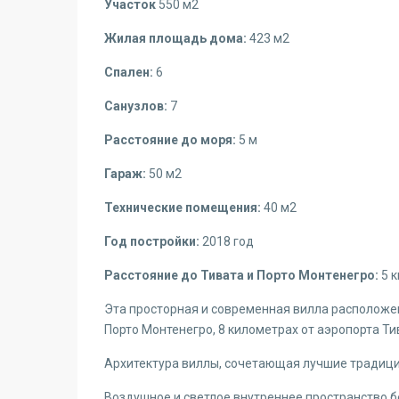
Участок
550 м2
Жилая площадь дома:
423 м2
Спален:
6
Санузлов:
7
Расстояние до моря:
5 м
Гараж:
50 м2
Технические помещения:
40 м2
Год постройки:
2018 год
Расстояние до Тивата и Порто Монтенегро:
5 
Эта просторная и современная вилла расположен
Порто Монтенегро, 8 километрах от аэропорта Т
Архитектура виллы, сочетающая лучшие традиц
Воздушное и светлое внутреннее пространство б