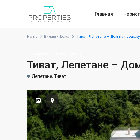
Главная
Черног
Home
Виллы / Дома
Тиват, Лепетане – Дом на продажу
продажа
Виллы / Дома
Тиват, Лепетане – До
Лепетане
,
Тиват