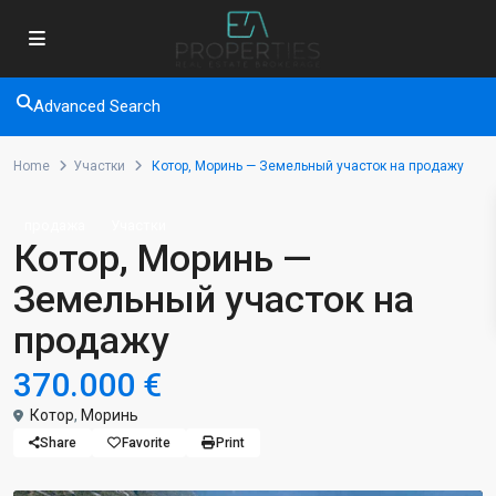
Advanced Search
Home
Участки
Котор, Моринь — Земельный участок на продажу
продажа
Участки
Котор, Моринь —
Земельный участок на
продажу
370.000 €
Котор
,
Моринь
Share
Favorite
Print