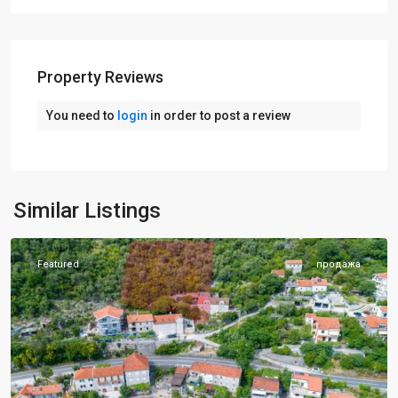
Property Reviews
You need to
login
in order to post a review
Similar Listings
Котор
Featured
продажа