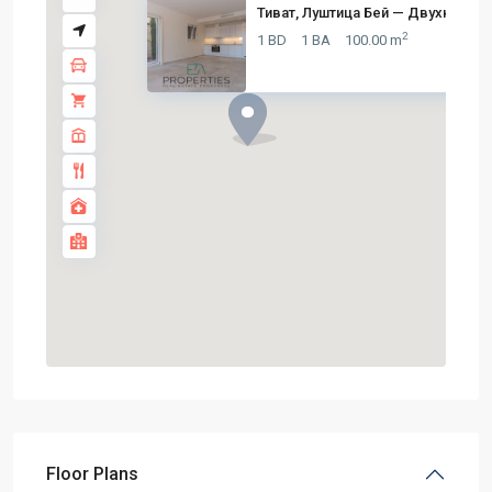
Тиват, Луштица Бей — Двухкомна..
2
1 BD
1 BA
100.00 m
Floor Plans