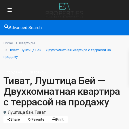
Advanced Search
Home
Квартиры
Тиват, Луштица Бей — Двухкомнатная квартира с террасой на
продажу
продажа
Квартиры
Тиват, Луштица Бей —
Двухкомнатная квартира
с террасой на продажу
Луштица бэй
,
Тиват
Share
Favorite
Print