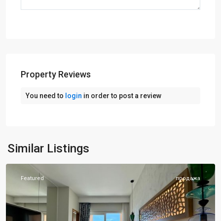
Property Reviews
You need to
login
in order to post a review
Луштица
бэй
,
Similar Listings
Тиват
Featured
продажа