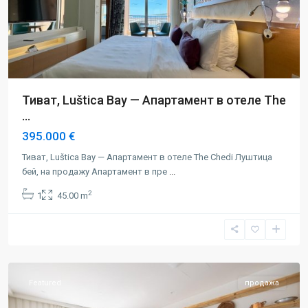
Тиват, Luštica Bay — Апартамент в отеле The
...
395.000 €
Тиват, Luštica Bay — Апартамент в отеле The Chedi Луштица
бей, на продажу Апартамент в пре
...
2
1
45.00 m
Луштица
бэй
,
Тиват
Featured
продажа