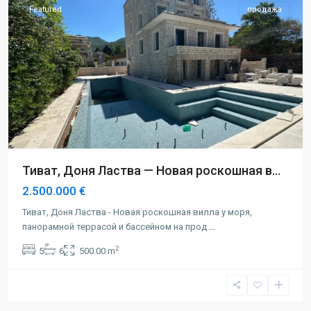
Featured
продажа
Тиват, Доня Ластва — Новая роскошная в...
2.500.000 €
Тиват, Доня Ластва - Новая роскошная вилла у моря,
панорамной террасой и бассейном на прод
...
2
5
6
500.00 m