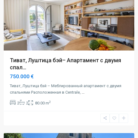
Тиват, Луштица бэй– Апартамент с двумя
спал...
750.000 €
Тиват, Луштица бэй – Меблированный апартамент с двумя
спальнями Расположенная в Centrale,
...
2
2
2
80.00 m
Доня
Ластва
,
Тиват