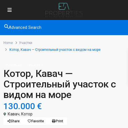
Advanced Search
Home
Участки
Котор, Кавач — Строительный участок с видом на море
продажа
Участки
Котор, Кавач —
Строительный участок с
видом на море
130.000 €
Кавач
,
Котор
Share
Favorite
Print