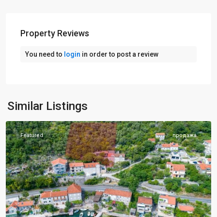
Property Reviews
You need to
login
in order to post a review
Similar Listings
Котор
Featured
продажа