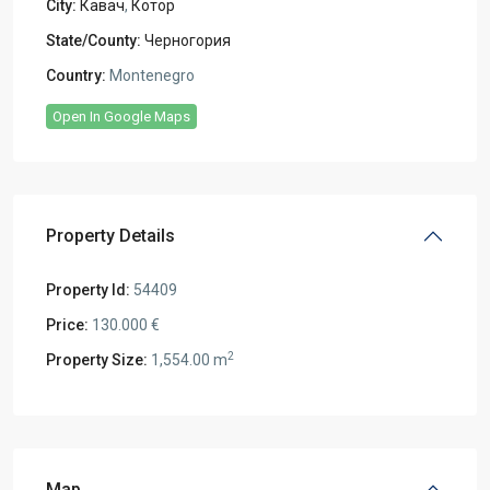
City:
Кавач
,
Котор
State/County:
Черногория
Country:
Montenegro
Open In Google Maps
Property Details
Property Id:
54409
Price:
130.000 €
2
Property Size:
1,554.00 m
Map