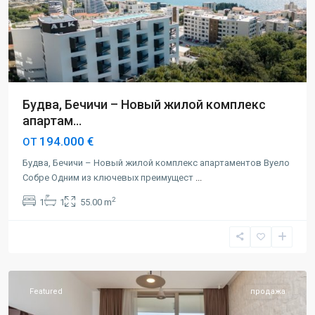
Будва, Бечичи – Новый жилой комплекс
апартам...
194.000 €
ОТ
Будва, Бечичи – Новый жилой комплекс апартаментов Вуело
Собре Одним из ключевых преимущест
...
2
1
1
55.00 m
Будва
,
Центр
Featured
продажа