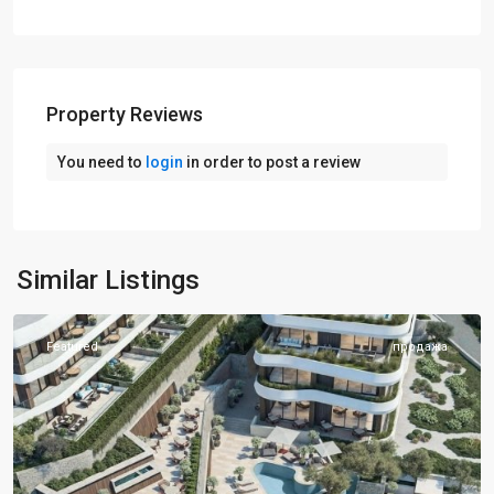
Property Reviews
You need to
login
in order to post a review
Будва
,
Similar Listings
Режевичи
Featured
продажа