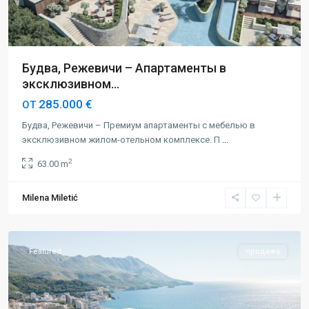
Будва, Режевичи – Апартаменты в
эксклюзивном...
285.000 €
ОТ
Будва, Режевичи – Премиум апартаменты с мебелью в
эксклюзивном жилом-отельном комплексе. П
...
2
63.00 m
Milena Miletić
Бечичи
,
Будва
Featured
продажа