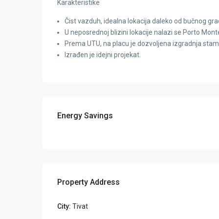
Karakteristike
Čist vazduh, idealna lokacija daleko od bučnog grad
U neposrednoj blizini lokacije nalazi se Porto Montene
Prema UTU, na placu je dozvoljena izgradnja st
Izrađen je idejni projekat.
Energy Savings
Property Address
City:
Tivat