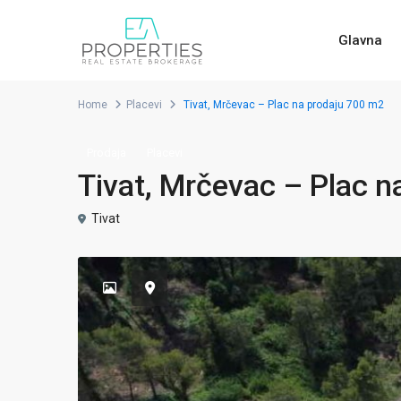
Glavna
Home
Placevi
Tivat, Mrčevac – Plac na prodaju 700 m2
Prodaja
Placevi
Tivat, Mrčevac – Plac n
Tivat