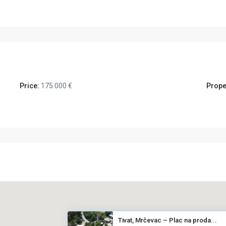
Price:
175.000 €
Prope
Tivat, Mrčevac – Plac na proda...