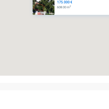
175.000 €
2
608.00 m