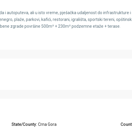
a i autoputeva, ali u isto vreme, pješačka udaljenost do infrastrukture i
gro, plaže, parkovi, kafići, restorani, igrališta, sportski tereni, opštinske
ambene zgrade površine 500m² + 230m² podzemne etaže + terase.
State/County:
Crna Gora
Count