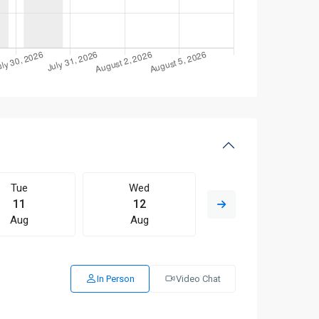
Tue
Wed
Thu
11
12
13
Aug
Aug
Aug
In Person
Video Chat