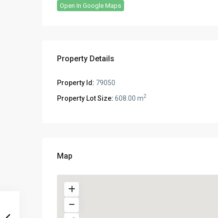
Open In Google Maps
Property Details
Property Id:
79050
2
Property Lot Size:
608.00 m
Map