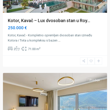
Kotor, Kavač – Lux dvosoban stan u Roy...
250.000 €
Kotor, Kavač - Kompletno opremljen dvosoban stan između
Kotora i Tivta u kompleksu s bazen
...
2
2
1
71.00 m
Kotor
Prodaja