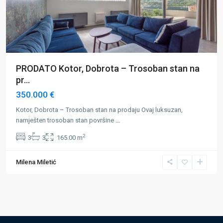
PRODATO Kotor, Dobrota – Trosoban stan na
pr...
350.000 €
Kotor, Dobrota – Trosoban stan na prodaju Ovaj luksuzan,
namješten trosoban stan površine
...
2
3
3
165.00 m
Milena Miletić