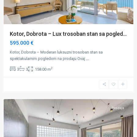
Kotor, Dobrota – Lux trosoban stan sa pogled...
595.000 €
Kotor, Dobrota – Moderan luksuzni trosoban stan sa
spektakularnim pogledom na prodaju Ovaj
...
2
3
3
158.00 m
Dobrota
,
Kotor
Prodaja