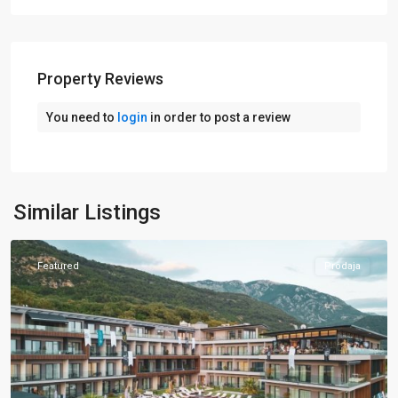
Property Reviews
You need to
login
in order to post a review
Similar Listings
Kotor
Featured
Prodaja