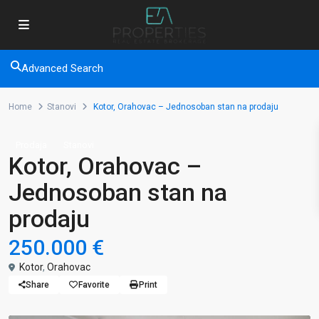
Advanced Search
Home
Stanovi
Kotor, Orahovac – Jednosoban stan na prodaju
Prodaja
Stanovi
Kotor, Orahovac –
Jednosoban stan na
prodaju
250.000 €
Kotor
,
Orahovac
Share
Favorite
Print