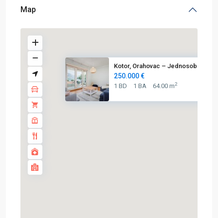
Map
Kotor, Orahovac – Jednosoban s...
250.000 €
2
1 BD
1 BA
64.00 m