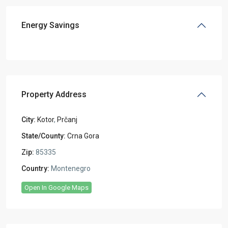
Energy Savings
Property Address
City:
Kotor
,
Prčanj
State/County:
Crna Gora
Zip:
85335
Country:
Montenegro
Open In Google Maps