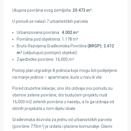
Ukupna površina ovog zemljišta:
20.472 m².
U ponudi se nalazi 7 urbanističkih parcela:
Urbanizovana površina :
4.002 m²
Površina pod objektima: 1.178 m²
Bruto Razvijena Građevinska Povrišna
(BRGP): 2.612
m²
(uključujući postojeći objekat)
Zajedničke površine: 16,000 m²
Postoji plan izgradnje 8 jedinica koje mogu biti podijeljene
na manje jedince – apartmane, kuće u nizu ili vile.
Pored izuzetne lokacije, ono što izdvaja ovu ponudu su
obimne zelene površine, što budućem projektu nudi
16,000 m2 zelenih površina u naselju, a to ga izdvaja od
sličnih projekata u tom dijelu obale.
Građevinska dozvola za jednu od urbanističkih parcela
(površine 775m²) je izdata i plaćene komunalije. Glavni