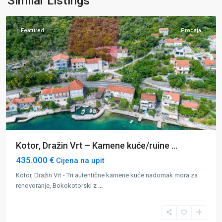
Similar Listings
Kotor
Featured
Prodaja
Kotor, Dražin Vrt – Kamene kuće/ruine ...
435.000 €
Cijena na upit
Kotor, Dražin Vrt - Tri autentične kamene kuće nadomak mora za
renovoranje, Bokokotorski z
...
Dobrota
,