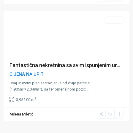
Stoliv
Prodaja
Fantastična nekretnina sa svim ispunjenim ur...
CIJENA NA UPIT
Ovaj izuzetni plac sastavljen je od dvije parcele
(1.905m²+2.049m²), sa fenomenalnom pozic
...
2
3,954.00 m
Milena Miletić