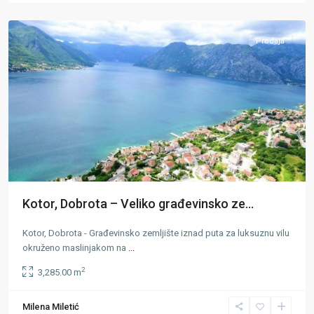
Kotor
Prodaja
Kotor, Dobrota – Veliko građevinsko ze...
Kotor, Dobrota - Građevinsko zemljište iznad puta za luksuznu vilu
okruženo maslinjakom na
...
2
3,285.00 m
Milena Miletić
Kotor
,