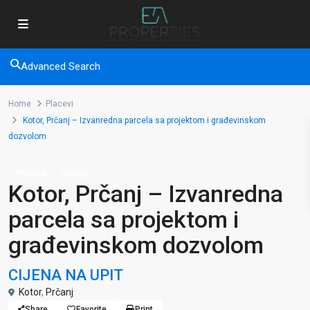
Advanced Search
Home
Placevi
Kotor, Prčanj – Izvanredna parcela sa projektom i građevinskom
dozvolom
Prodaja
Placevi
Kotor, Prčanj – Izvanredna
parcela sa projektom i
građevinskom dozvolom
CIJENA NA UPIT
Kotor
,
Prčanj
Share
Favorite
Print