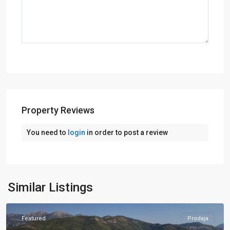
Property Reviews
You need to
login
in order to post a review
Herceg
Novi
,
Similar Listings
Luštica
Featured
Prodaja