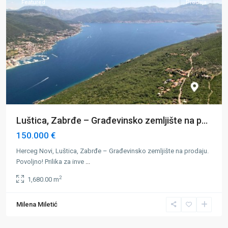
Featured
Prodaja
Luštica, Zabrđe – Građevinsko zemljište na p...
150.000 €
Herceg Novi, Luštica, Zabrđe – Građevinsko zemljište na prodaju.
Povoljno! Prilika za inve
...
2
1,680.00 m
Herceg
Milena Miletić
Novi
,
Kumbor