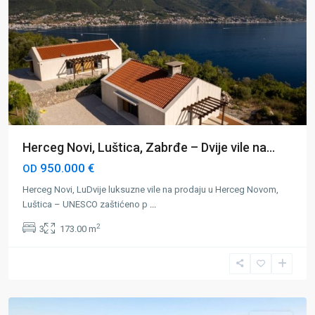
Herceg Novi, Luštica, Zabrđe – Dvije vile na...
950.000 €
OD
Herceg Novi, LuDvije luksuzne vile na prodaju u Herceg Novom,
Luštica – UNESCO zaštićeno p
...
2
3
173.00 m
Herceg
Novi