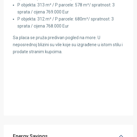
P objekta: 313 m² / P parcele: 578 m²/ spratnost: 3
sprata / cijena 769.000 Eur
P objekta: 312 m² / P parcele: 680m²/ spratnost: 3
sprata / cijena 768.000 Eur
Sa placa se pruža predivan pogled na more. U
neposrednoj blizini su vile koje su izgrađene u istom stilu i
prodate stranim kupcima.
Energy Savings