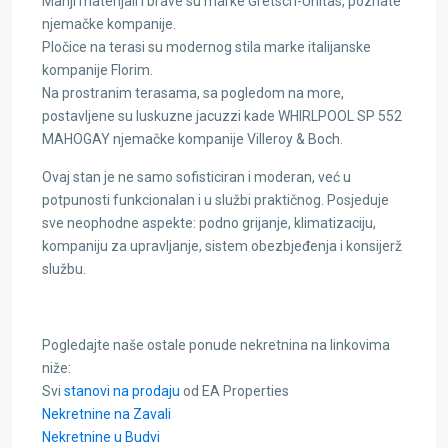
Manji materijali i brave su marke Gretsch-Unitas, poznate
njemačke kompanije.
Pločice na terasi su modernog stila marke italijanske
kompanije Florim.
Na prostranim terasama, sa pogledom na more,
postavljene su luskuzne jacuzzi kade WHIRLPOOL SP 552
MAHOGAY njemačke kompanije Villeroy & Boch.
Ovaj stan je ne samo sofisticiran i moderan, već u
potpunosti funkcionalan i u službi praktičnog. Posjeduje
sve neophodne aspekte: podno grijanje, klimatizaciju,
kompaniju za upravljanje, sistem obezbjeđenja i konsijerž
službu.
Pogledajte naše ostale ponude nekretnina na linkovima
niže:
Svi
stanovi na prodaju
od EA Properties
Nekretnine na Zavali
Nekretnine u Budvi