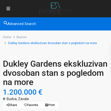
Advanced Search
Home
Stanovi
Dukley Gardens ekskluzivan dvosoban stan s pogledom na more
Prodaja
Stanovi
Dukley Gardens ekskluzivan
dvosoban stan s pogledom
na more
1.200.000 €
Budva
,
Zavala
Share
Favorite
Print