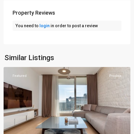
Property Reviews
You need to
login
in order to post a review
Budva
,
Similar Listings
Centar
Featured
Prodaja