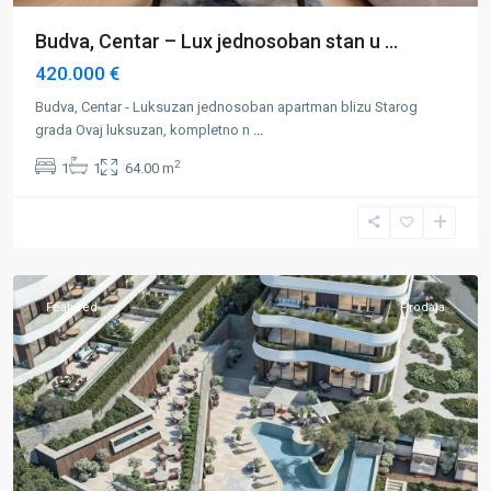
Budva, Centar – Lux jednosoban stan u ...
420.000 €
Budva, Centar - Luksuzan jednosoban apartman blizu Starog
grada Ovaj luksuzan, kompletno n
...
2
1
1
64.00 m
Budva
,
Reževići
Featured
Prodaja