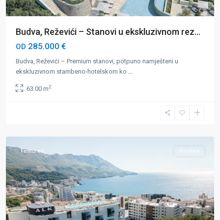
Budva, Reževići – Stanovi u ekskluzivnom rez...
285.000 €
OD
Budva, Reževići – Premium stanovi, potpuno namješteni u
ekskluzivnom stambeno-hotelskom ko
...
2
63.00 m
Bečići
,
Budva
Featured
Prodaja