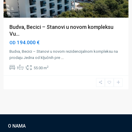
Budva, Becici – Stanovi u novom kompleksu
Vu...
194.000 €
OD
Budva, Becici – Stanovi u novom rezidencijalnom kompleksu na
prodaju Jedna od ključnih pre
...
2
1
1
55.00 m
O NAMA