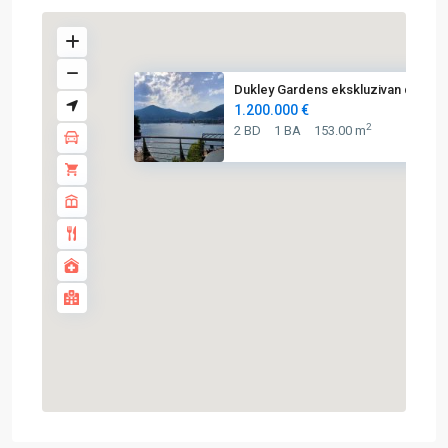
Dukley Gardens ekskluzivan dvo...
1.200.000 €
2
2 BD
1 BA
153.00 m