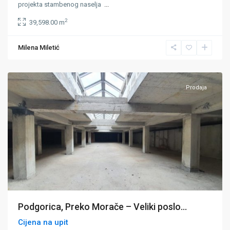
projekta stambenog naselja
...
2
39,598.00 m
Milena Miletić
Podgorica
Prodaja
Podgorica, Preko Morače – Veliki poslo...
Cijena na upit