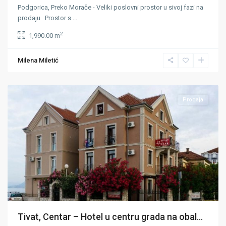
Podgorica, Preko Morače - Veliki poslovni prostor u sivoj fazi na
prodaju Prostor s
...
2
1,990.00 m
Tivat
,
Milena Miletić
Tivat
Centar
Prodaja
Tivat, Centar – Hotel u centru grada na obal...