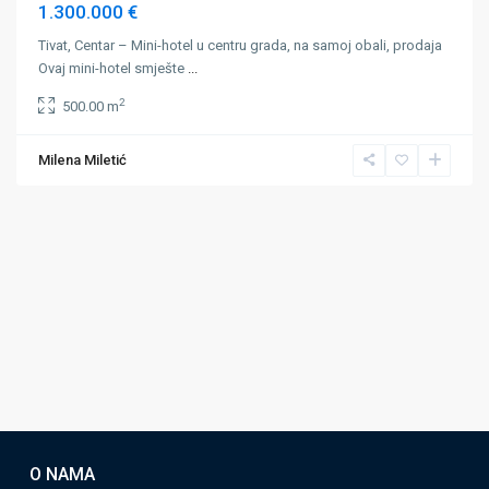
1.300.000 €
Tivat, Centar – Mini-hotel u centru grada, na samoj obali, prodaja
Ovaj mini-hotel smješte
...
2
500.00 m
Milena Miletić
O NAMA