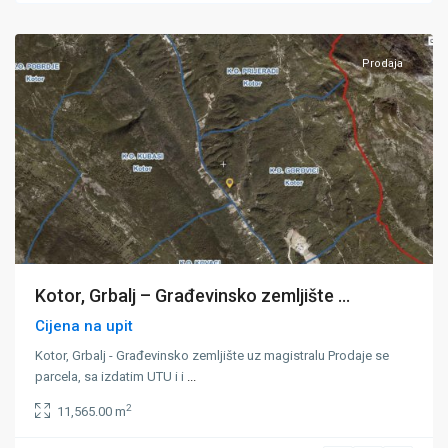
Kotor
Prodaja
Kotor, Grbalj – Građevinsko zemljište ...
Cijena na upit
Kotor, Grbalj - Građevinsko zemljište uz magistralu Prodaje se
parcela, sa izdatim UTU i i
...
2
11,565.00 m