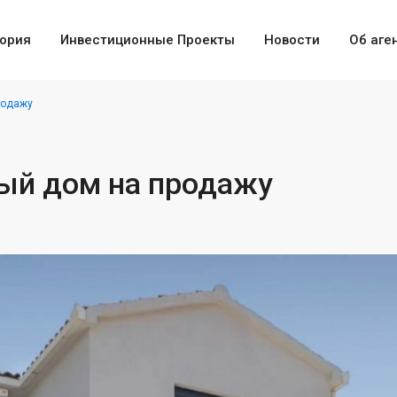
ория
Инвестиционные Проекты
Новости
Об аге
родажу
вый дом на продажу