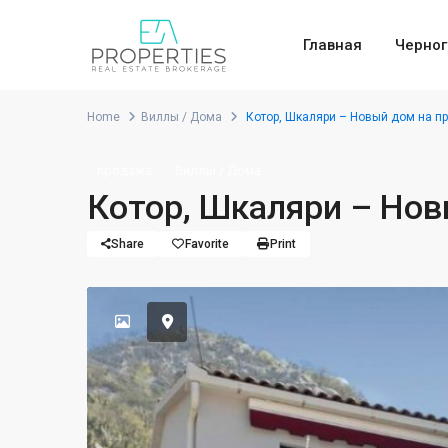
Главная
Черног
Home
Виллы / Дома
Котор, Шкаляри – Новый дом на п
продажа
Виллы / Дома
Котор, Шкаляри – Но
Share
Favorite
Print