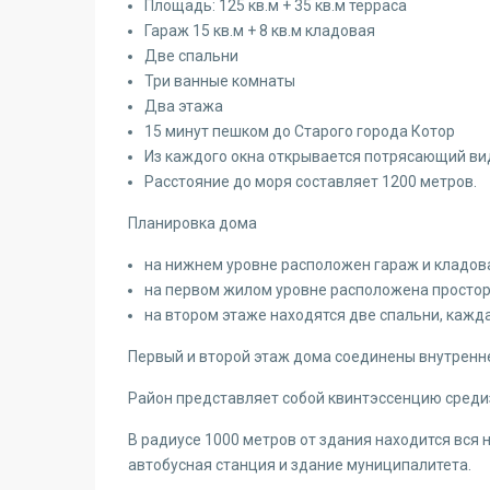
Площадь: 125 кв.м + 35 кв.м терраса
Гараж 15 кв.м + 8 кв.м кладовая
Две спальни
Три ванные комнаты
Два этажа
15 минут пешком до Старого города Котор
Из каждого окна открывается потрясающий вид
Расстояние до моря составляет 1200 метров.
Планировка дома
на нижнем уровне расположен гараж и кладов
на первом жилом уровне расположена просторна
на втором этаже находятся две спальни, кажд
Первый и второй этаж дома соединены внутренн
Район представляет собой квинтэссенцию среди
В радиусе 1000 метров от здания находится вся
автобусная станция и здание муниципалитета.