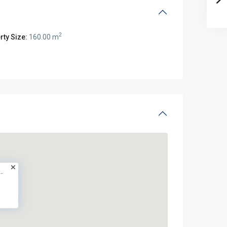
2
rty Size:
160.00 m
.