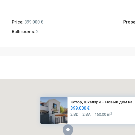
Price:
399.000 €
Prope
Bathrooms:
2
Котор, Шкаляри – Новый дом на ..
399.000 €
2
2 BD
2 BA
160.00 m