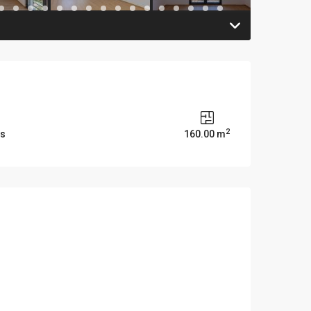
2
ms
160.00 m