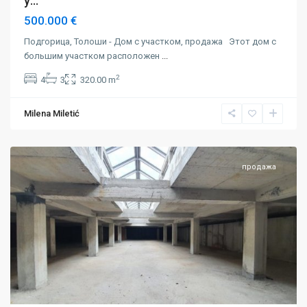
у...
500.000 €
Подгорица, Толоши - Дом с участком, продажа Этот дом с
большим участком расположен
...
2
4
3
320.00 m
Milena Miletić
Подгорица
продажа